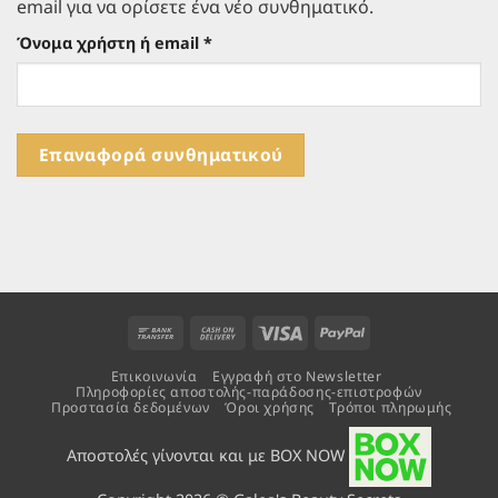
email για να ορίσετε ένα νέο συνθηματικό.
Απαιτείται
Όνομα χρήστη ή email
*
Επαναφορά συνθηματικού
Bank
Cash
Visa
PayPal
Transfer
On
Επικοινωνία
Εγγραφή στο Newsletter
Delivery
Πληροφορίες αποστολής-παράδοσης-επιστροφών
Προστασία δεδομένων
Όροι χρήσης
Τρόποι πληρωμής
Αποστολές γίνονται και με BOX NOW