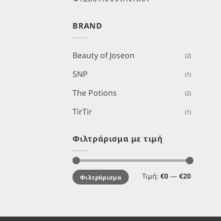
BRAND
Beauty of Joseon
(2)
SNP
(1)
The Potions
(2)
TirTir
(1)
Φιλτράρισμα με τιμή
Ελάχιστη
Μέγιστη
Τιμή:
€0
—
€20
Φιλτράρισμα
τιμή
τιμή