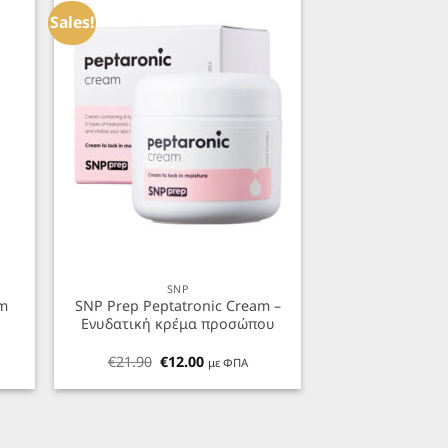
ήκη
Προσθήκη
α
στα
Sales!
ένα
Αγαπημένα
+
SNP
am
SNP Prep Peptatronic Cream –
Ενυδατική κρέμα προσώπου
Original
Η
€
21.90
€
12.00
με ΦΠΑ
α
price
τρέχουσα
was:
τιμή
€21.90.
είναι:
€12.00.