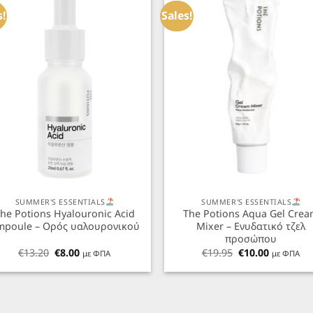
Προσθήκη
Προσθ
στα
στ
s!
Sales!
Αγαπημένα
Αγαπημ
+
SUMMER'S ESSENTIALS
SUMMER'S ESSENTIALS
he Potions Hyalouronic Acid
The Potions Aqua Gel Cre
mpoule – Ορός υαλουρονικού
Mixer – Ενυδατικό τζελ
προσώπου
Original
Η
Original
Η
€
13.20
€
8.00
€
19.95
€
10.00
με ΦΠΑ
με ΦΠΑ
price
τρέχουσα
price
τρέχουσ
was:
τιμή
was:
τιμή
€13.20.
είναι:
€19.95.
είναι:
€8.00.
€10.00.