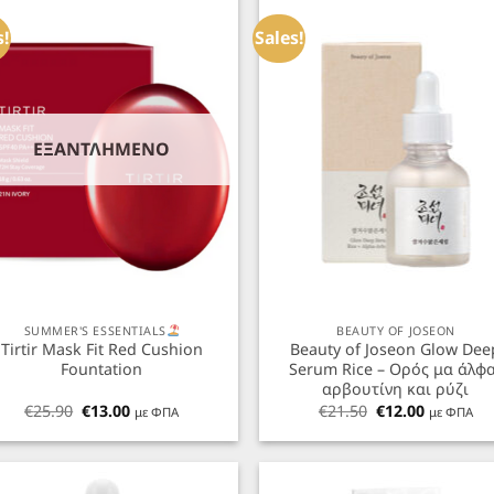
Προσθήκη
Προσθ
στα
στ
s!
Sales!
Αγαπημένα
Αγαπημ
ΕΞΑΝΤΛΗΜΈΝΟ
+
SUMMER'S ESSENTIALS
BEAUTY OF JOSEON
Tirtir Mask Fit Red Cushion
Beauty of Joseon Glow Dee
Fountation
Serum Rice – Ορός μα άλφ
αρβουτίνη και ρύζι
Original
Η
Original
Η
€
25.90
€
13.00
€
21.50
€
12.00
με ΦΠΑ
με ΦΠΑ
price
τρέχουσα
price
τρέχουσ
was:
τιμή
was:
τιμή
€25.90.
είναι:
€21.50.
είναι:
€13.00.
€12.00.