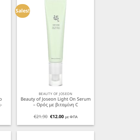
ήκη
Προσθήκη
α
στα
Sales!
ένα
Αγαπημένα
+
BEAUTY OF JOSEON
p
Beauty of Joseon Light On Serum
α-
– Ορός με βιταμίνη C
Original
Η
€
21.90
€
12.00
με ΦΠΑ
α
price
τρέχουσα
was:
τιμή
€21.90.
είναι:
€12.00.