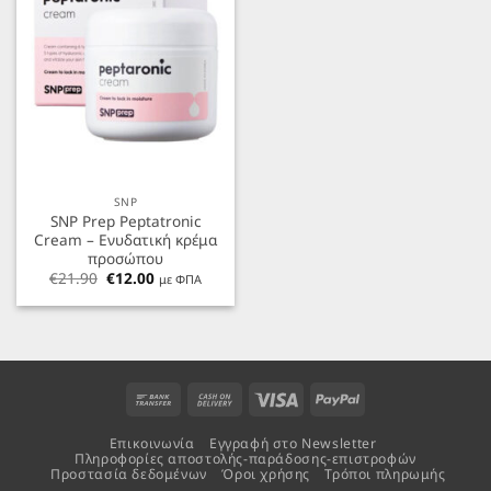
SNP
SNP Prep Peptatronic
Cream – Ενυδατική κρέμα
προσώπου
Original
Η
€
21.90
€
12.00
με ΦΠΑ
price
τρέχουσα
was:
τιμή
€21.90.
είναι:
€12.00.
Bank
Cash
Visa
PayPal
Transfer
On
Επικοινωνία
Εγγραφή στο Newsletter
Delivery
Πληροφορίες αποστολής-παράδοσης-επιστροφών
Προστασία δεδομένων
Όροι χρήσης
Τρόποι πληρωμής