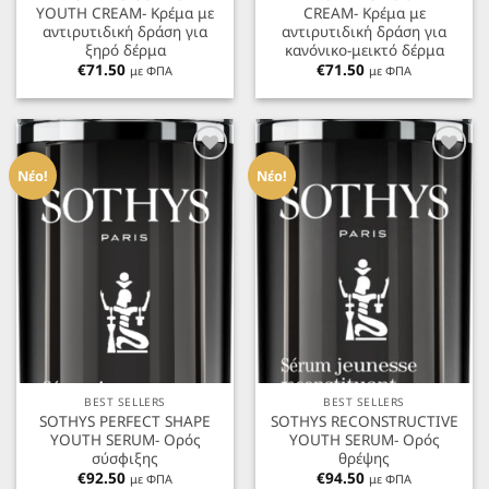
YOUTH CREAM- Κρέμα με
CREAM- Κρέμα με
αντιρυτιδική δράση για
αντιρυτιδική δράση για
ξηρό δέρμα
κανόνικο-μεικτό δέρμα
€
71.50
€
71.50
με ΦΠΑ
με ΦΠΑ
Προσθήκη
Προσθήκη
στα
στα
Νέο!
Νέο!
Αγαπημένα
Αγαπημένα
BEST SELLERS
BEST SELLERS
SOTHYS PERFECT SHAPE
SOTHYS RECONSTRUCTIVE
YOUTH SERUM- Ορός
YOUTH SERUM- Ορός
σύσφιξης
θρέψης
€
92.50
€
94.50
με ΦΠΑ
με ΦΠΑ