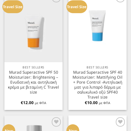
στα
στα
Travel Size
Travel Size
Αγαπημένα
Αγαπημένα
BEST SELLERS
BEST SELLERS
Murad Superactive SPF 50
Murad Superactive SPF 40
Moisturizer: Brightening –
Moisturizer: Mattifying Oil
Ενυδατική και αντηλιακή
+ Pore Control -Αντηλιακή
κρέμα με βιταμίνη C Travel
ματ για λιπαρό δέρμα με
size
σαλικυλικό οξύ SPF40
Travel size
€
12.00
€
10.00
με ΦΠΑ
με ΦΠΑ
Προσθήκη
Προσθήκη
στα
στα
New
New