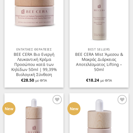
ΕΝΤΑΤΙΚΕΣ ΘΕΡΑΠΕΙΕΣ
BEST SELLERS
BEE CERA Βιο Ενεργή
BEE CERA Mist Άμεσου &
Λευκαντική Κρέμα
Μακράς Διάρκειας
Προσώπου κατά των
Αποτελέσματος Lifting –
Κηλίδων 50ml | 99,39%
50ml
Βιολογική Σύνθεση
€
28.50
€
18.24
με ΦΠΑ
με ΦΠΑ
Προσθήκη
Προσθήκη
στα
στα
New
New
Αγαπημένα
Αγαπημένα