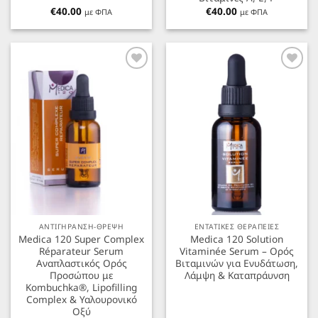
€
40.00
€
40.00
με ΦΠΑ
με ΦΠΑ
Προσθήκη
Προσθήκη
στα
στα
Αγαπημένα
Αγαπημένα
ΑΝΤΙΓΗΡΑΝΣΗ-ΘΡΕΨΗ
ΕΝΤΑΤΙΚΕΣ ΘΕΡΑΠΕΙΕΣ
Medica 120 Super Complex
Medica 120 Solution
Réparateur Serum
Vitaminée Serum – Ορός
Αναπλαστικός Ορός
Βιταμινών για Ενυδάτωση,
Προσώπου με
Λάμψη & Καταπράυνση
Kombuchka®, Lipofilling
Complex & Υαλουρονικό
Οξύ