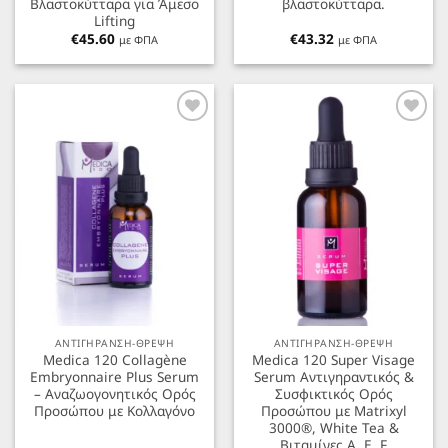
Βλαστοκύτταρα για Άμεσο
βλαστοκύτταρα.
Lifting
€
45.60
€
43.32
με ΦΠΑ
με ΦΠΑ
Προσθήκη
Προσθήκη
στα
στα
Αγαπημένα
Αγαπημένα
ΑΝΤΙΓΗΡΑΝΣΗ-ΘΡΕΨΗ
ΑΝΤΙΓΗΡΑΝΣΗ-ΘΡΕΨΗ
Medica 120 Collagène
Medica 120 Super Visage
Embryonnaire Plus Serum
Serum Αντιγηραντικός &
– Αναζωογονητικός Ορός
Συσφικτικός Ορός
Προσώπου με Κολλαγόνο
Προσώπου με Matrixyl
3000®, White Tea &
Βιταμίνες A, E, F