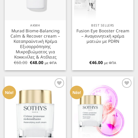
ΑΚΜΗ
BEST SELLERS
Murad Biome-Balancing
Fusion Eye Booster Cream
Calm & Recover cream –
– Αναγεννητική κρέμα
Καταπραϋντική Κρέμα
ματιών με PDRN
Εξισορρόπησης
Μικροβιώματος για
Κοκκινίλες & Ατέλειες
Original
Η
€
60.00
€
48.00
€
46.00
με ΦΠΑ
με ΦΠΑ
price
τρέχουσα
was:
τιμή
€60.00.
είναι:
€48.00.
Προσθήκη
Προσθήκη
στα
στα
Νέο!
Νέο!
Αγαπημένα
Αγαπημένα