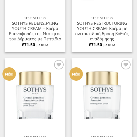
BEST SELLERS
BEST SELLERS
SOTHYS REDENSIFYING
SOTHYS RESTRUCTURING
YOUTH CREAM – Κρέμα
YOUTH CREAM- Κρέμα με
Επαναφοράς της Νεότητας
αντιρυτιδική δράση βαθιάς
του Δέρματος με Πεπτίδια
αναδόμησης
€
71.50
€
71.50
με ΦΠΑ
με ΦΠΑ
Προσθήκη
Προσθήκη
στα
στα
Νέο!
Νέο!
Αγαπημένα
Αγαπημένα