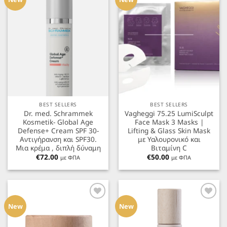
Αγαπημένα
Αγαπημένα
BEST SELLERS
BEST SELLERS
Dr. med. Schrammek
Vagheggi 75.25 LumiSculpt
Kosmetik- Global Age
Face Mask 3 Masks |
Defense+ Cream SPF 30-
Lifting & Glass Skin Mask
Αντιγήρανση και SPF30.
με Υαλουρονικό και
Μια κρέμα , διπλή δύναμη
Βιταμίνη C
€
72.00
€
50.00
με ΦΠΑ
με ΦΠΑ
Προσθήκη
Προσθήκη
στα
στα
New
New
Αγαπημένα
Αγαπημένα