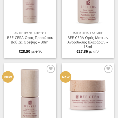
ΑΝΤΙΓΗΡΑΝΣΗ-ΘΡΕΨΗ
ΜΑΤΙΑ ΧΕΙΛΗ ΛΑΙΜΟΣ
BEE CERA Ορός Προσώπου
BEE CERA Ορός Ματιών
Βαθιάς Θρέψης – 30ml
Ανόρθωσης Βλεφάρων –
15ml
€
28.50
€
27.36
με ΦΠΑ
με ΦΠΑ
Προσθήκη
Προσθήκη
στα
στα
New
New
Αγαπημένα
Αγαπημένα