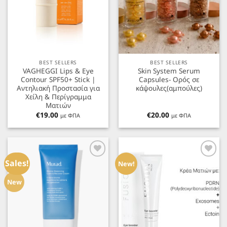
BEST SELLERS
BEST SELLERS
VAGHEGGI Lips & Eye
Skin System Serum
Contour SPF50+ Stick |
Capsules- Ορός σε
Αντηλιακή Προστασία για
κάψουλες(αμπούλες)
Χείλη & Περίγραμμα
Ματιών
€
19.00
€
20.00
με ΦΠΑ
με ΦΠΑ
Προσθήκη
Προσθήκη
στα
στα
Sales!
New!
Αγαπημένα
Αγαπημένα
New