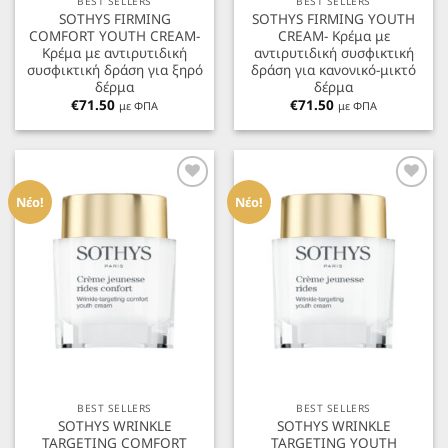
BEST SELLERS
BEST SELLERS
SOTHYS FIRMING
SOTHYS FIRMING YOUTH
COMFORT YOUTH CREAM-
CREAM- Κρέμα με
Κρέμα με αντιρυτιδική
αντιρυτιδική συσφικτική
συσφικτική δράση για ξηρό
δράση για κανονικό-μικτό
δέρμα
δέρμα
€
71.50
€
71.50
με ΦΠΑ
με ΦΠΑ
Προσθήκη
Προσθήκη
στα
στα
Νέο!
Νέο!
Αγαπημένα
Αγαπημένα
BEST SELLERS
BEST SELLERS
SOTHYS WRINKLE
SOTHYS WRINKLE
TARGETING COMFORT
TARGETING YOUTH