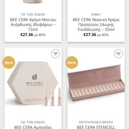
ΓΙΑ ΤΟΝ ΑΝΔΡΑ
ΑΚΜΗ
BEE CERA Κρέμα Ματιών
BEE CERA Νεανική Κρέμα
Ανόρθωσης Βλεφάρων –
Προσώπου 24ωρης
15ml
Ενυδάτωσης – 50ml
€
27.36
€
27.36
με ΦΠΑ
με ΦΠΑ
Προσθήκη
Προσθήκη
στα
στα
New
New
Αγαπημένα
Αγαπημένα
ΓΙΑ ΤΟΝ ΑΝΔΡΑ
ΑΝΤΙΓΗΡΑΝΣΗ-ΘΡΕΨΗ
BEE CERA Αμπούλες
BEE CERA STEMCELL