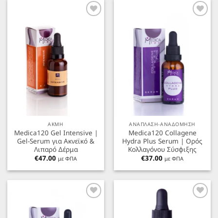
Προσθήκη
Προσθήκη
στα
στα
Αγαπημένα
Αγαπημένα
ΑΚΜΗ
ΑΝΑΠΛΑΣΗ-ΑΝΑΔΟΜΗΣΗ
Medica120 Gel Intensive |
Medica120 Collagene
Gel-Serum για Ακνεϊκό &
Hydra Plus Serum | Ορός
Λιπαρό Δέρμα
Κολλαγόνου Σύσφιξης
€
47.00
€
37.00
με ΦΠΑ
με ΦΠΑ
Προσθήκη
Προσθήκη
στα
στα
Αγαπημένα
Αγαπημένα