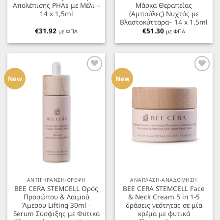
Απολέπισης PHAs με Μέλι –
Μάσκα Θεραπείας
14 x 1,5ml
(Αμπούλες) Νυχτός με
Βλαστοκύτταρα– 14 x 1,5ml
€
31.92
€
51.30
με ΦΠΑ
με ΦΠΑ
Προσθήκη
Προσθήκη
στα
στα
New
New
Αγαπημένα
Αγαπημένα
ΑΝΤΙΓΗΡΑΝΣΗ-ΘΡΕΨΗ
ΑΝΑΠΛΑΣΗ-ΑΝΑΔΟΜΗΣΗ
BEE CERA STEMCELL Ορός
ΒΕΕ CERA STEMCELL Face
Προσώπου & Λαιμού
& Neck Cream 5 in 1-5
Άμεσου Lifting 30ml -
δράσεις νεότητας σε μία
Serum Σύσφιξης με Φυτικά
κρέμα με φυτικά