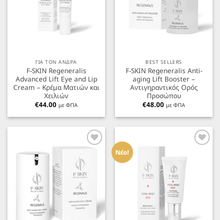
ΓΙΑ ΤΟΝ ΑΝΔΡΑ
BEST SELLERS
F-SKIN Regeneralis
F-SKIN Regeneralis Anti-
Advanced Lift Eye and Lip
aging Lift Booster –
Cream – Κρέμα Ματιών και
Αντιγηραντικός Ορός
Χειλιών
Προσώπου
€
44.00
€
48.00
με ΦΠΑ
με ΦΠΑ
Προσθήκη
Προσθήκη
στα
στα
Νέο!
Αγαπημένα
Αγαπημένα