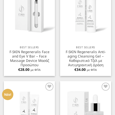
BEST SELLERS
BEST SELLERS
F-SKIN Regeneralis Face
F-SKIN Regeneralis Anti-
and Eye V Bar – Face
aging Cleansing Gel –
Massage Device Μασάζ
Καθαριστικό Τζελ με
Προσώπου
Αντιγηραντική Δράση
€
28.00
€
34.00
με ΦΠΑ
με ΦΠΑ
Προσθήκη
Προσθήκη
στα
στα
Νέο!
Αγαπημένα
Αγαπημένα