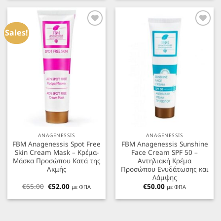
€73.00.
είναι:
€12.00.
είναι:
€58.40.
€9.60.
Προσθήκη
Προσθήκη
στα
στα
Sales!
Αγαπημένα
Αγαπημένα
ANAGENESSIS
ANAGENESSIS
FBM Anagenessis Spot Free
FBM Anagenessis Sunshine
Skin Cream Mask – Κρέμα-
Face Cream SPF 50 –
Μάσκα Προσώπου Κατά της
Αντηλιακή Κρέμα
Ακμής
Προσώπου Ενυδάτωσης και
Λάμψης
Original
Η
€
65.00
€
52.00
€
50.00
με ΦΠΑ
με ΦΠΑ
price
τρέχουσα
was:
τιμή
€65.00.
είναι:
€52.00.