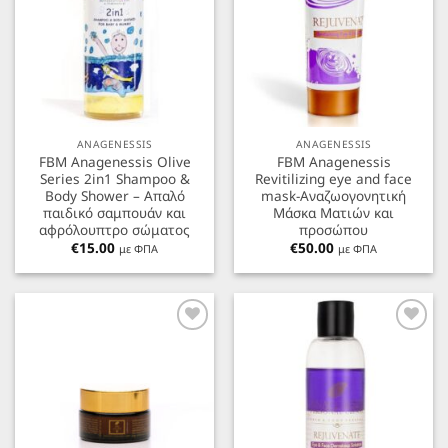
ANAGENESSIS
ANAGENESSIS
FBM Anagenessis Olive
FBM Anagenessis
Series 2in1 Shampoo &
Revitilizing eye and face
Body Shower – Απαλό
mask-Αναζωογονητική
παιδικό σαμπουάν και
Μάσκα Ματιών και
αφρόλουπτρο σώματος
προσώπου
€
15.00
€
50.00
με ΦΠΑ
με ΦΠΑ
Προσθήκη
Προσθήκη
στα
στα
Αγαπημένα
Αγαπημένα