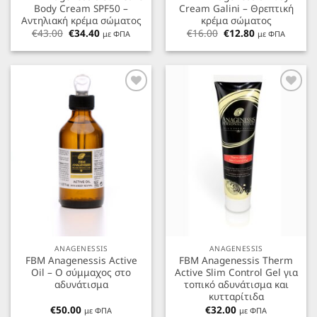
Body Cream SPF50 –
Cream Galini – Θρεπτική
Αντηλιακή κρέμα σώματος
κρέμα σώματος
Original
Η
Original
Η
€
43.00
€
34.40
€
16.00
€
12.80
με ΦΠΑ
με ΦΠΑ
price
τρέχουσα
price
τρέχουσα
was:
τιμή
was:
τιμή
€43.00.
είναι:
€16.00.
είναι:
€34.40.
€12.80.
Προσθήκη
Προσθήκη
στα
στα
Αγαπημένα
Αγαπημένα
ANAGENESSIS
ANAGENESSIS
FBM Anagenessis Active
FBM Anagenessis Therm
Oil – Ο σύμμαχος στο
Active Slim Control Gel για
αδυνάτισμα
τοπικό αδυνάτισμα και
κυτταρίτιδα
€
50.00
€
32.00
με ΦΠΑ
με ΦΠΑ