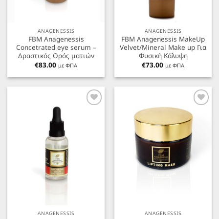
ANAGENESSIS
ANAGENESSIS
FBM Anagenessis
FBM Anagenessis MakeUp
Concetrated eye serum –
Velvet/Mineral Μake up Για
Δραστικός Ορός ματιών
Φυσική Κάλυψη
€
83.00
€
73.00
με ΦΠΑ
με ΦΠΑ
Προσθήκη
Προσθήκη
στα
στα
Αγαπημένα
Αγαπημένα
ANAGENESSIS
ANAGENESSIS