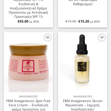
Ενυδατική &
Καθαρισμού
Αναζωογονητική Κρέμα
Προσώπου με Αντηλιακή
Προστασία SPF 15
Original
Η
€
55.00
€
19.00
€
15.20
με ΦΠΑ
με ΦΠΑ
price
τρέχουσα
was:
τιμή
€19.00.
είναι:
€15.20.
Προσθήκη
Προσθήκη
στα
στα
Αγαπημένα
Αγαπημένα
ANAGENESSIS
ANAGENESSIS
FBM Anagenessis Spot Free
FBM Anagenessis Serum
Face Cream – Ενυδατική
Rejuvenate – Ισχυρός
κρέμα προσώπου για
Αναπλαστικός/