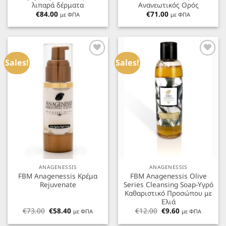
λιπαρά δέρματα
Ανανεωτικός Ορός
€
84.00
€
71.00
με ΦΠΑ
με ΦΠΑ
Προσθήκη
Προσθήκη
στα
στα
Sales!
Sales!
Αγαπημένα
Αγαπημένα
ANAGENESSIS
ANAGENESSIS
FBM Anagenessis Κρέμα
FBM Anagenessis Olive
Rejuvenate
Series Cleansing Soap-Υγρό
Καθαριστικό Προσώπου με
Ελιά
Original
Η
Original
Η
€
73.00
€
58.40
€
12.00
€
9.60
με ΦΠΑ
με ΦΠΑ
price
τρέχουσα
price
τρέχουσα
was:
τιμή
was:
τιμή