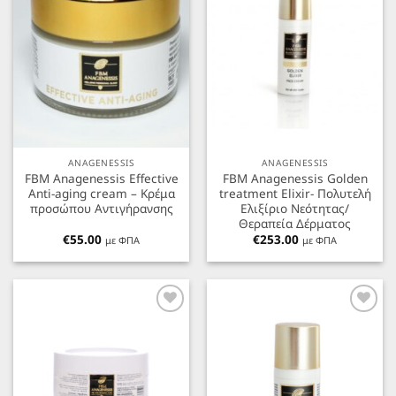
ANAGENESSIS
ANAGENESSIS
FBM Anagenessis Effective
FBM Anagenessis Golden
Anti-aging cream – Κρέμα
treatment Elixir- Πολυτελή
προσώπου Αντιγήρανσης
Ελιξίριο Νεότητας/
Θεραπεία Δέρματος
€
55.00
€
253.00
με ΦΠΑ
με ΦΠΑ
Προσθήκη
Προσθήκη
στα
στα
Αγαπημένα
Αγαπημένα