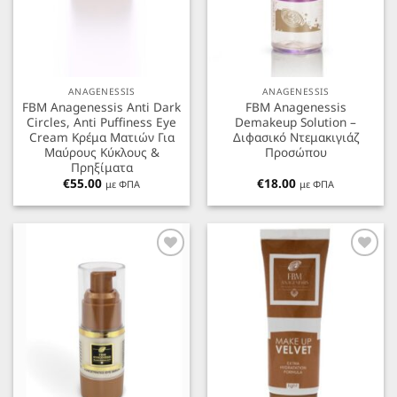
ANAGENESSIS
ANAGENESSIS
FBM Anagenessis Anti Dark
FBM Anagenessis
Circles, Anti Puffiness Eye
Demakeup Solution –
Cream Κρέμα Ματιών Για
Διφασικό Ντεμακιγιάζ
Μαύρους Κύκλους &
Προσώπου
Πρηξίματα
€
55.00
€
18.00
με ΦΠΑ
με ΦΠΑ
Προσθήκη
Προσθήκη
στα
στα
Αγαπημένα
Αγαπημένα