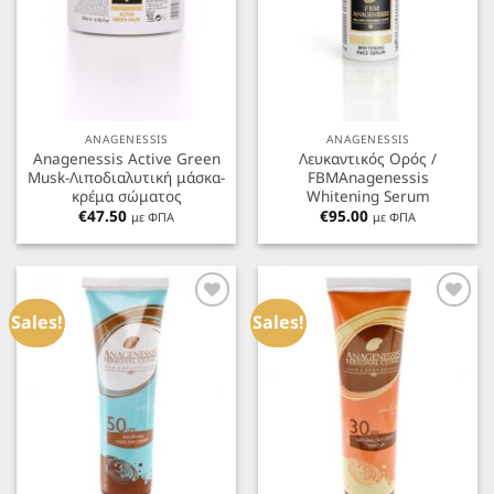
ANAGENESSIS
ANAGENESSIS
Anagenessis Active Green
Λευκαντικός Ορός /
Musk-Λιποδιαλυτική μάσκα-
FBMAnagenessis
κρέμα σώματος
Whitening Serum
€
47.50
€
95.00
με ΦΠΑ
με ΦΠΑ
Προσθήκη
Προσθήκη
στα
στα
Sales!
Sales!
Αγαπημένα
Αγαπημένα