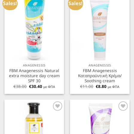
στα
στα
Sales!
Sales!
Αγαπημένα
Αγαπημένα
ANAGENESSIS
ANAGENESSIS
FBM Anagenessis Natural
FBM Anagenessis
extra moisture day cream
Καταπραϋντική Κρέμα/
SPF 30
Soothing cream
Original
Η
Original
Η
€
38.00
€
30.40
€
11.00
€
8.80
με ΦΠΑ
με ΦΠΑ
price
τρέχουσα
price
τρέχουσα
was:
τιμή
was:
τιμή
€38.00.
είναι:
€11.00.
είναι:
€30.40.
€8.80.
Προσθήκη
Προσθήκη
στα
στα
Αγαπημένα
Αγαπημένα