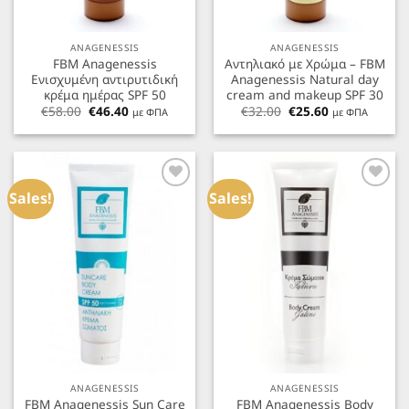
ANAGENESSIS
ANAGENESSIS
FBM Anagenessis
Αντηλιακό με Χρώμα – FBM
Ενισχυμένη αντιρυτιδική
Anagenessis Natural day
κρέμα ημέρας SPF 50
cream and makeup SPF 30
Original
Η
Original
Η
€
58.00
€
46.40
€
32.00
€
25.60
με ΦΠΑ
με ΦΠΑ
price
τρέχουσα
price
τρέχουσα
was:
τιμή
was:
τιμή
€58.00.
είναι:
€32.00.
είναι:
€46.40.
€25.60.
Προσθήκη
Προσθήκη
στα
στα
Sales!
Sales!
Αγαπημένα
Αγαπημένα
ANAGENESSIS
ANAGENESSIS
FBM Anagenessis Sun Care
FBM Anagenessis Body