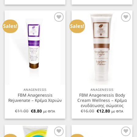
Προσθήκη
Προσθήκη
στα
στα
Sales!
Sales!
Αγαπημένα
Αγαπημένα
ANAGENESSIS
ANAGENESSIS
FBM Anagenessis
FBM Anagenessis Body
Rejuvenate – Κρέμα Χεριών
Cream Wellness – Κρέμα
ενυδάτωσης σώματος
Original
Η
Original
Η
€
11.00
€
8.80
€
16.00
€
12.80
με ΦΠΑ
με ΦΠΑ
price
τρέχουσα
price
τρέχουσα
was:
τιμή
was:
τιμή
€11.00.
είναι:
€16.00.
είναι:
€8.80.
€12.80.
Προσθήκη
Προσθήκη