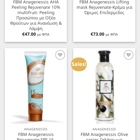
FBM Anagenessis AHA
FBM Anagenessis Lifting
Peeling Rejuvenate 10%
mask Rejuvenate-Κρέμα για
multifruit- Peeling
Ώριμες Επιδερμίδες
Προσώπου με Οξέα
Φρούτων για Ανανέωση &
Λάμψη
€
47.00
€
73.00
με ΦΠΑ
με ΦΠΑ
Προσθήκη
Προσθήκη
στα
στα
Sales!
Αγαπημένα
Αγαπημένα
ANAGENESSIS
ANAGENESSIS
FBM Anagenessis
FBM Anagenessis Olive
Rejuvenate SPF 15-
series Γαλάκτωμα