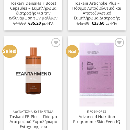
Toskani DensiHair Boost
Toskani Artichoke Plus –
Capsules – Συμπλήρωμα
Πόσιμο Λιποδιαλυτικό και
διατροφής για την
Αποτοξινωτικό
ενδυνάμωση των μαλλιών
Συμπλήρωμα Διατροφής
Original
Η
Original
Η
€
44.00
€
35.20
€
42.00
€
33.60
με ΦΠΑ
με ΦΠΑ
price
τρέχουσα
price
τρέχουσα
was:
τιμή
was:
τιμή
€44.00.
είναι:
€42.00.
είναι:
€35.20.
€33.60.
Προσθήκη
Προσθήκη
στα
στα
Sales!
Νέο!
Αγαπημένα
Αγαπημένα
ΕΞΑΝΤΛΗΜΈΝΟ
ΑΔΥΝΑΤΙΣΜΑ-ΚΥΤΤΑΡΙΤΙΔΑ
ΠΡΟΣΦΟΡΕΣ
Toskani FB Plus – Πόσιμο
Advanced Nutrition
Διατροφικό Συμπλήρωμα
Programme Skin Even IQ
Ενίσχυσης του