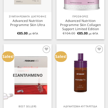
ΣΥΜΠΛΗΡΩΜΑΤΑ ΔΙΑΤΡΟΦΗΣ
ΠΡΟΣΦΟΡΕΣ
Advanced Nutrition
Advanced Nutrition
Programme Skin Ultra
Programme Skin Collagen
Support Limited Edition
Original
Η
€
85.00
€
104.00
€
85.00
με ΦΠΑ
με ΦΠΑ
price
τρέχουσα
was:
τιμή
€104.00.
είναι:
€85.00.
Προσθήκη
Προσθήκη
στα
στα
Sales!
Sales!
Αγαπημένα
Αγαπημένα
ΕΞΑΝΤΛΗΜΈΝΟ
BEST SELLERS
ΑΔΥΝΑΤΙΣΜΑ-ΚΥΤΤΑΡΙΤΙΔΑ