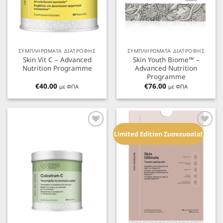
ΣΥΜΠΛΗΡΩΜΑΤΑ ΔΙΑΤΡΟΦΗΣ
ΣΥΜΠΛΗΡΩΜΑΤΑ ΔΙΑΤΡΟΦΗΣ
Skin Vit C – Advanced
Skin Youth Biome™ –
Nutrition Programme
Advanced Nutrition
Programme
€
40.00
€
76.00
με ΦΠΑ
με ΦΠΑ
Προσθήκη
Προσθήκη
στα
στα
Limited Edition Συσκευασία!
Αγαπημένα
Αγαπημένα