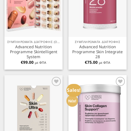
ΣΥΜΠΛΗΡΏΜΑΤΑ ΔΙΑΤΡΟΦΉΣ (ΌΛΑ ΤΑ ΠΡΟΪΌΝΤΑ)
ΣΥΜΠΛΗΡΩΜΑΤΑ ΔΙΑΤΡΟΦΗΣ
Advanced Nutrition
Advanced Nutrition
Programme Skintelligent
Programme Skin Integrate
System
28
€
99.00
€
75.00
με ΦΠΑ
με ΦΠΑ
Προσθήκη
Προσθήκη
στα
στα
Sales!
Αγαπημένα
Αγαπημένα
Νέο!