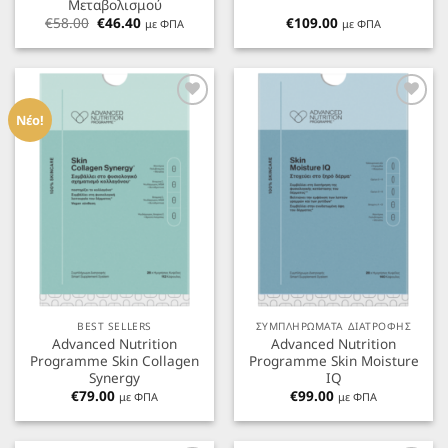
Μεταβολισμού
Original
Η
€
58.00
€
46.40
€
109.00
με ΦΠΑ
με ΦΠΑ
price
τρέχουσα
was:
τιμή
€58.00.
είναι:
€46.40.
Προσθήκη
Προσθήκη
στα
στα
Νέο!
Αγαπημένα
Αγαπημένα
BEST SELLERS
ΣΥΜΠΛΗΡΩΜΑΤΑ ΔΙΑΤΡΟΦΗΣ
Advanced Nutrition
Advanced Nutrition
Programme Skin Collagen
Programme Skin Moisture
Synergy
IQ
€
79.00
€
99.00
με ΦΠΑ
με ΦΠΑ