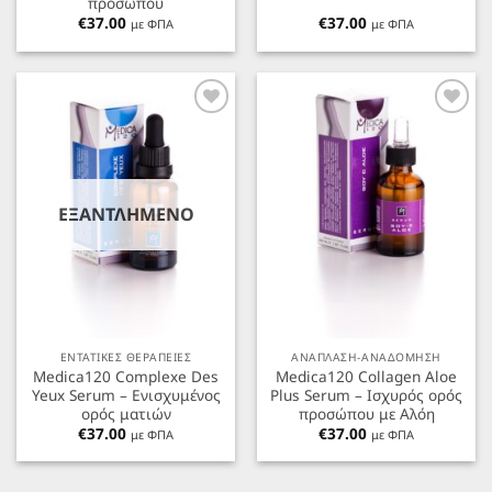
προσώπου
€
37.00
€
37.00
με ΦΠΑ
με ΦΠΑ
Προσθήκη
Προσθήκη
στα
στα
Αγαπημένα
Αγαπημένα
ΕΞΑΝΤΛΗΜΈΝΟ
ΕΝΤΑΤΙΚΕΣ ΘΕΡΑΠΕΙΕΣ
ΑΝΑΠΛΑΣΗ-ΑΝΑΔΟΜΗΣΗ
Medica120 Complexe Des
Medica120 Collagen Aloe
Yeux Serum – Ενισχυμένος
Plus Serum – Ισχυρός ορός
ορός ματιών
προσώπου με Αλόη
€
37.00
€
37.00
με ΦΠΑ
με ΦΠΑ