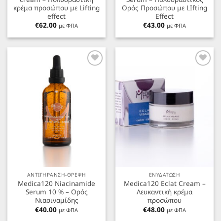
κρέμα προσώπου με Lifting
Ορός Προσώπου με LIfting
effect
Effect
€
62.00
€
43.00
με ΦΠΑ
με ΦΠΑ
Προσθήκη
Προσθήκη
στα
στα
Αγαπημένα
Αγαπημένα
ΑΝΤΙΓΗΡΑΝΣΗ-ΘΡΕΨΗ
ΕΝΥΔΑΤΩΣΗ
Medica120 Niacinamide
Medica120 Eclat Cream –
Serum 10 % – Ορός
Λευκαντική κρέμα
Νιασιναμίδης
προσώπου
€
40.00
€
48.00
με ΦΠΑ
με ΦΠΑ