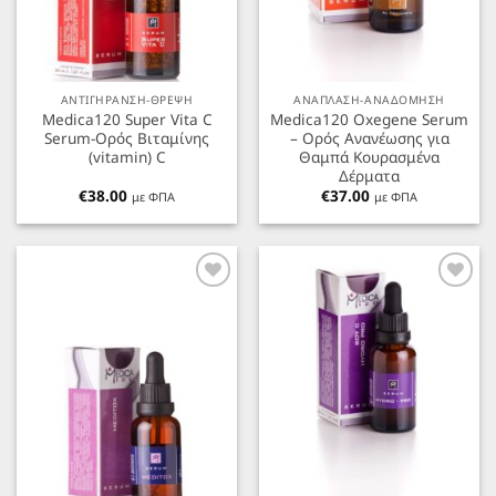
ΑΝΤΙΓΗΡΑΝΣΗ-ΘΡΕΨΗ
ΑΝΑΠΛΑΣΗ-ΑΝΑΔΟΜΗΣΗ
Medica120 Super Vita C
Medica120 Oxegene Serum
Serum-Ορός Βιταμίνης
– Ορός Ανανέωσης για
(vitamin) C
Θαμπά Κουρασμένα
Δέρματα
€
38.00
€
37.00
με ΦΠΑ
με ΦΠΑ
Προσθήκη
Προσθήκη
στα
στα
Αγαπημένα
Αγαπημένα