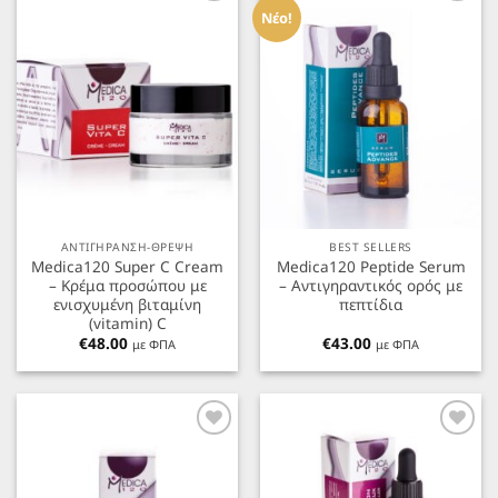
στα
στα
Νέο!
Αγαπημένα
Αγαπημένα
ΑΝΤΙΓΗΡΑΝΣΗ-ΘΡΕΨΗ
BEST SELLERS
Medica120 Super C Cream
Medica120 Peptide Serum
– Κρέμα προσώπου με
– Αντιγηραντικός ορός με
ενισχυμένη βιταμίνη
πεπτίδια
(vitamin) C
€
48.00
€
43.00
με ΦΠΑ
με ΦΠΑ
Προσθήκη
Προσθήκη
στα
στα
Αγαπημένα
Αγαπημένα