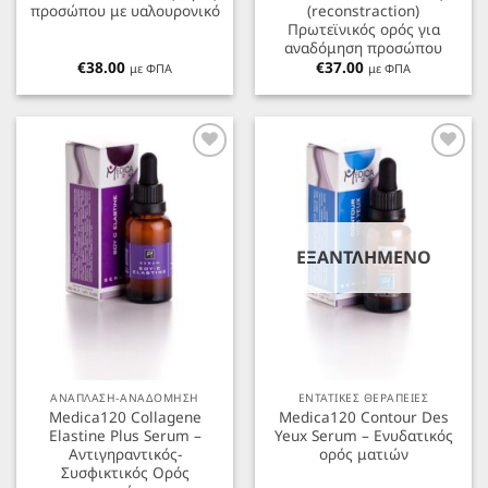
προσώπου με υαλουρονικό
(reconstraction)
Πρωτεϊνικός ορός για
αναδόμηση προσώπου
€
38.00
€
37.00
με ΦΠΑ
με ΦΠΑ
Προσθήκη
Προσθήκη
στα
στα
Αγαπημένα
Αγαπημένα
ΕΞΑΝΤΛΗΜΈΝΟ
ΑΝΑΠΛΑΣΗ-ΑΝΑΔΟΜΗΣΗ
ΕΝΤΑΤΙΚΕΣ ΘΕΡΑΠΕΙΕΣ
Medica120 Collagene
Medica120 Contour Des
Elastine Plus Serum –
Yeux Serum – Ενυδατικός
Αντιγηραντικός-
ορός ματιών
Συσφικτικός Ορός