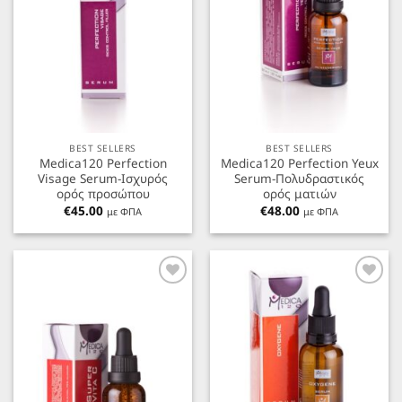
BEST SELLERS
BEST SELLERS
Medica120 Perfection
Medica120 Perfection Yeux
Visage Serum-Ισχυρός
Serum-Πολυδραστικός
ορός προσώπου
ορός ματιών
€
45.00
€
48.00
με ΦΠΑ
με ΦΠΑ
Προσθήκη
Προσθήκη
στα
στα
Αγαπημένα
Αγαπημένα