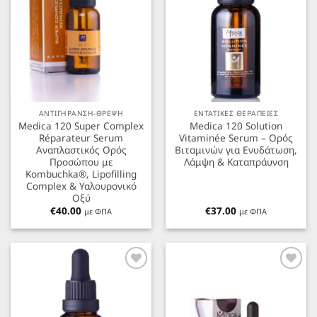
ΑΝΤΙΓΗΡΑΝΣΗ-ΘΡΕΨΗ
ΕΝΤΑΤΙΚΕΣ ΘΕΡΑΠΕΙΕΣ
Medica 120 Super Complex
Medica 120 Solution
Réparateur Serum
Vitaminée Serum – Ορός
Αναπλαστικός Ορός
Βιταμινών για Ενυδάτωση,
Προσώπου με
Λάμψη & Καταπράυνση
Kombuchka®, Lipofilling
Complex & Υαλουρονικό
Οξύ
€
40.00
€
37.00
με ΦΠΑ
με ΦΠΑ
Προσθήκη
Προσθήκη
στα
στα
Αγαπημένα
Αγαπημένα