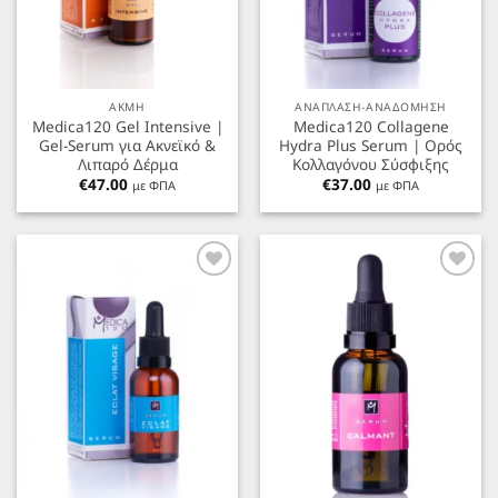
ΑΚΜΗ
ΑΝΑΠΛΑΣΗ-ΑΝΑΔΟΜΗΣΗ
Medica120 Gel Intensive |
Medica120 Collagene
Gel-Serum για Ακνεϊκό &
Hydra Plus Serum | Ορός
Λιπαρό Δέρμα
Κολλαγόνου Σύσφιξης
€
47.00
€
37.00
με ΦΠΑ
με ΦΠΑ
Προσθήκη
Προσθήκη
στα
στα
Αγαπημένα
Αγαπημένα