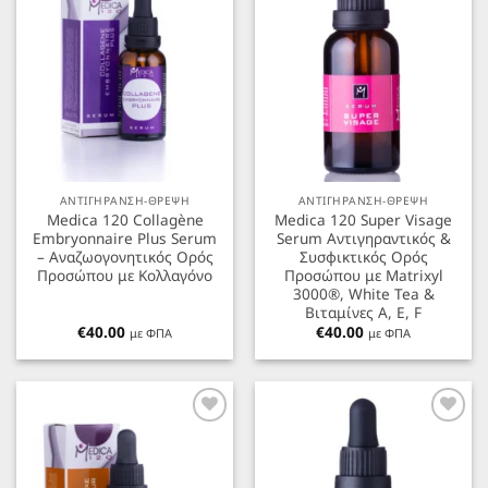
ΑΝΤΙΓΗΡΑΝΣΗ-ΘΡΕΨΗ
ΑΝΤΙΓΗΡΑΝΣΗ-ΘΡΕΨΗ
Medica 120 Collagène
Medica 120 Super Visage
Embryonnaire Plus Serum
Serum Αντιγηραντικός &
– Αναζωογονητικός Ορός
Συσφικτικός Ορός
Προσώπου με Κολλαγόνο
Προσώπου με Matrixyl
3000®, White Tea &
Βιταμίνες A, E, F
€
40.00
€
40.00
με ΦΠΑ
με ΦΠΑ
Προσθήκη
Προσθήκη
στα
στα
Αγαπημένα
Αγαπημένα