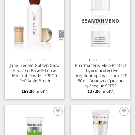
ΕΞΑΝΤΛΗΜΈΝΟ
BEST SELLERS
BEST SELLERS
Jane Iredale Golden Glow
Pharmaceris Mela-Protect
Amazing Base® Loose
– hydro-protective
Mineral Powder SPF 20
brightening day cream SPF
Refillable Brush
50+ – Λευκαντική κρέμα
ημέρας με SPF50
€
69.00
€
27.00
με ΦΠΑ
με ΦΠΑ
Προσθήκη
Προσθήκη
στα
στα
Αγαπημένα
Αγαπημένα