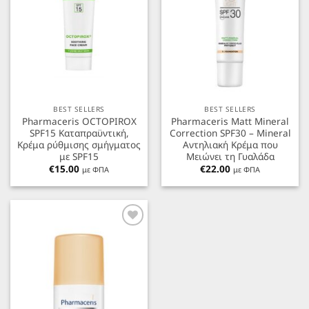
BEST SELLERS
BEST SELLERS
Pharmaceris OCTOPIROX
Pharmaceris Matt Mineral
SPF15 Καταπραϋντική,
Correction SPF30 – Mineral
Κρέμα ρύθμισης σμήγματος
Αντηλιακή Κρέμα που
με SPF15
Μειώνει τη Γυαλάδα
€
15.00
€
22.00
με ΦΠΑ
με ΦΠΑ
Προσθήκη
στα
Αγαπημένα