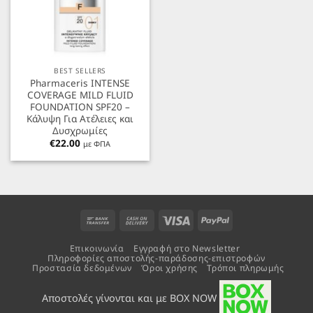
BEST SELLERS
Pharmaceris INTENSE
COVERAGE MILD FLUID
FOUNDATION SPF20 –
Κάλυψη Για Aτέλειες και
Δυσχρωμίες
€
22.00
με ΦΠΑ
Bank
Cash
Visa
PayPal
Transfer
On
Επικοινωνία
Εγγραφή στο Newsletter
Delivery
Πληροφορίες αποστολής-παράδοσης-επιστροφών
Προστασία δεδομένων
Όροι χρήσης
Τρόποι πληρωμής
Αποστολές γίνονται και με BOX NOW