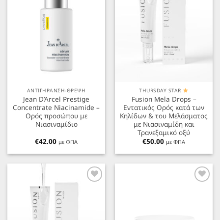
ΑΝΤΙΓΗΡΑΝΣΗ-ΘΡΕΨΗ
THURSDAY STAR
Jean D’Arcel Prestige
Fusion Mela Drops –
Concentrate Niacinamide –
Εντατικός Ορός κατά των
Oρός προσώπου με
Κηλίδων & του Μελάσματος
Νιασιναμίδιο
με Νιασιναμίδη και
Τρανεξαμικό οξύ
€
42.00
€
50.00
με ΦΠΑ
με ΦΠΑ
Προσθήκη
Προσθήκη
στα
στα
Αγαπημένα
Αγαπημένα