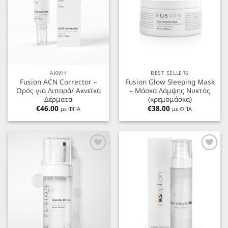
ΑΚΜΗ
BEST SELLERS
Fusion ACN Corrector –
Fusion Glow Sleeping Mask
Ορός για Λιπαρά/ Ακνεϊκά
– Μάσκα Λάμψης Νυκτός
Δέρματα
(κρεμομάσκα)
€
46.00
€
38.00
με ΦΠΑ
με ΦΠΑ
Προσθήκη
Προσθήκη
στα
στα
Αγαπημένα
Αγαπημένα