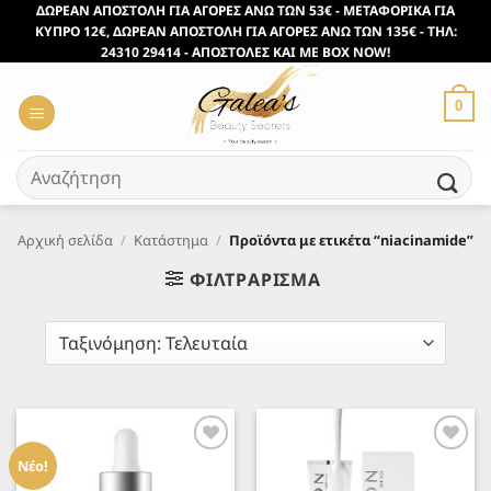
Μετάβαση
ΔΩΡΕΑΝ ΑΠΟΣΤΟΛΗ ΓΙΑ ΑΓΟΡΕΣ ΑΝΩ ΤΩΝ 53€ - ΜΕΤΑΦΟΡΙΚΑ ΓΙΑ
ΚΥΠΡΟ 12€, ΔΩΡΕΑΝ ΑΠΟΣΤΟΛΗ ΓΙΑ ΑΓΟΡΕΣ ΑΝΩ ΤΩΝ 135€ - ΤΗΛ:
στο
24310 29414 - ΑΠΟΣΤΟΛΕΣ ΚΑΙ ΜΕ BOX NOW!
περιεχόμενο
0
Αναζήτηση
για:
Αρχική σελίδα
/
Κατάστημα
/
Προϊόντα με ετικέτα “niacinamide”
ΦΙΛΤΡΆΡΙΣΜΑ
Προσθήκη
Προσθήκη
στα
στα
Νέο!
Αγαπημένα
Αγαπημένα