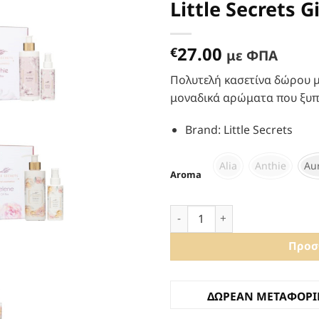
Little Secrets G
Προσθήκη
στα
Αγαπημένα
27.00
€
με ΦΠΑ
Πολυτελή κασετίνα δώρου με
μοναδικά αρώματα που ξυπν
Brand
:
Little Secrets
Alia
Anthie
Au
Aroma
Little Secrets Gift Box ποσότ
Προσ
ΔΩΡΕΑΝ ΜΕΤΑΦΟΡΙΚ