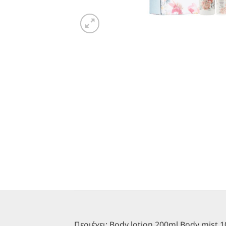
Περιέχει: Βody lotion 200ml Βody mist 