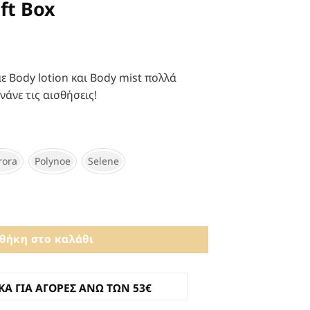
ift Box
 Body lotion και Body mist πολλά
άνε τις αισθήσεις!
rora
Polynoe
Selene
ητα
θήκη στο καλάθι
Α ΓΙΑ ΑΓΟΡΕΣ ΑΝΩ ΤΩΝ 53€