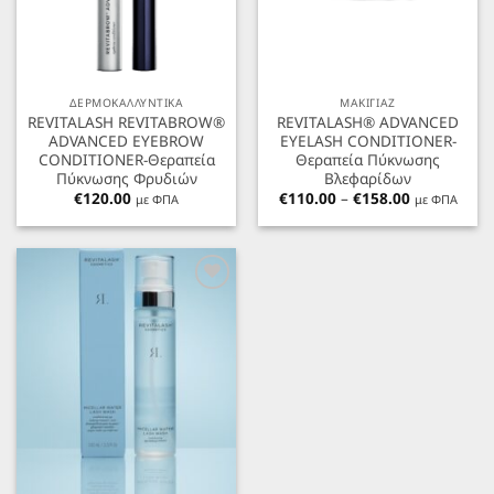
ΔΕΡΜΟΚΑΛΛΥΝΤΙΚΑ
ΜΑΚΙΓΙΑΖ
REVITALASH REVITABROW®
REVITALASH® ADVANCED
ADVANCED EYEBROW
EYELASH CONDITIONER-
CONDITIONER-Θεραπεία
Θεραπεία Πύκνωσης
Πύκνωσης Φρυδιών
Βλεφαρίδων
Price
€
120.00
€
110.00
–
€
158.00
με ΦΠΑ
με ΦΠΑ
range:
€110.00
through
€158.00
Προσθήκη
στα
Αγαπημένα