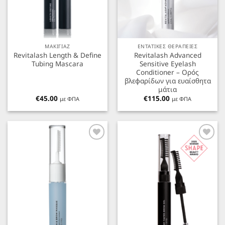
ΜΑΚΙΓΙΑΖ
ΕΝΤΑΤΙΚΕΣ ΘΕΡΑΠΕΙΕΣ
Revitalash Length & Define
Revitalash Advanced
Tubing Mascara
Sensitive Eyelash
Conditioner – Ορός
βλεφαρίδων για ευαίσθητα
μάτια
€
45.00
€
115.00
με ΦΠΑ
με ΦΠΑ
Προσθήκη
Προσθήκη
στα
στα
Αγαπημένα
Αγαπημένα