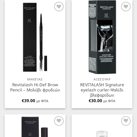
Προσθήκη
Προσθήκη
στα
στα
Αγαπημένα
Αγαπημένα
ΜΑΚΙΓΙΑΖ
ΑΞΕΣΟΥΑΡ
Revitalash Hi-Def Brow
REVITALASH Signature
Pencil – Μολύβι φρυδιών
eyelash curler-Ψαλίδι
βλεφαρίδων
€
39.00
€
30.00
με ΦΠΑ
με ΦΠΑ
Προσθήκη
Προσθήκη
στα
στα
Αγαπημένα
Αγαπημένα