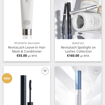
ΠΡΟΙΟΝΤΑ ΜΑΛΛΙΩΝ
ΜΑΚΙΓΙΑΖ
RevitaLash Leave-In Hair
Revitalash Spotlight on
Mask & Conditioner
Lashes Collection
€
55.00
€
160.00
με ΦΠΑ
με ΦΠΑ
Προσθήκη
Προσθήκη
στα
στα
Νέο!
Αγαπημένα
Αγαπημένα