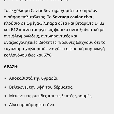
καθαρό πρόσωπο και λαιμό από απόσταση περίπου 20
εκ. Κάντε ελαφρύ μασάζ με κυκλικές κινήσεις. Αφήστε
Το εκχύλισμα Caviar Sevruga χαρίζει στο προϊόν
να δράσει για
10 λεπτά
χωρίς ξέπλυμα. Εφαρμόστε
αίσθηση πολυτέλειας. Το
Sevruga caviar είναι
αμέσως μετά την ενυδατική σας κρέμα. Συνιστάται
πλούσιο σε ωμέγα-3 λιπαρά οξέα και βιταμίνες D, B2
χρήση
1 φορά την εβδομάδα
ή μετά από κάθε
και B12 και λειτουργεί ως φυσικό αντιοξειδωτικό με
peeling.
αντιφλεγμονώδεις, αντιγηραντικές και
αναζωογονητικές ιδιότητες. Έρευνες δείχνουν ότι το
pH: 5,5 | Περιεχόμενο: 250 ml | Κατασκευή: Ισπανία
εκχύλισμα χαβιαριού ενισχύει τη φυσική παραγωγή
κολλαγόνου έως και 67% .
Combo
ΔΡΑΣΗ:
Συνδύασε με το
Ekseption Meso Shield SPF50
για
ολοκληρωμένη προστασία μετά τη θεραπεία, ή με τα
Αποκαθιστά την υγρασία.
Mela Drops
για ενισχυμένη δράση κατά των κηλίδων.
Βελτιώνει την υφή του δέρματος.
Μειώνει τις ρυτίδες και τις λεπτές γραμμές.
Δίνει ομοιόμορφο τόνο.