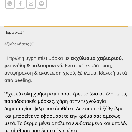
μπορείτε να εφαρμόσετε την ενυδατική σας κρέμα.
Ιδανική τόσο μετά από απολέπιση ή peeling
(επαγγελματικό & home care), όσο και ως εβδομαδιαία
θεραπεία στο σπίτι για εντατική αναδόμηση.
Περιγραφή
Αποτελέσματα:
Αξιολογήσεις (0)
Εντατική
Μείωση
Λαμπερή,
Ανανεωμέ
ενυδάτωση
λεπτών
ομοιόμορφη
και
Η πρώτη υγρή mist μάσκα με
εκχύλισμα χαβιαριού,
και
γραμμών,
επιδερμίδα
αναδομημ
ρετινόλη & υαλουρονικό.
Εντατική ενυδάτωση,
αίσθηση
κηλίδων
μετά από
υφή
αντιγήρανση & ανανέωση χωρίς ξέπλυμα. Ιδανική μετά
απαλότητας
και
λίγες
από peeling.
για πολλές
ανωμαλιών
εφαρμογές
Έχει εύκολη χρήση και προσφέρει τα ίδια οφέλη με τις
ώρες
τόνου
παραδοσιακές μάσκες, χάρη στην τεχνολογία
δημιουργίας φιλμ που διαθέτει. Δεν απαιτεί ξέβγαλμα
Οδηγίες Χρήσης
και μπορείτε να εφαρμόσετε την κρέμα σας αμέσως
μετά. Το δέρμα μένει απόλυτα ενυδατωμένο και απαλό,
Προστατέψτε τα μάτια σας
. Ψεκάστε ομοιόμορφα σε
με αίσθηση που διαρκεί για ώρες.