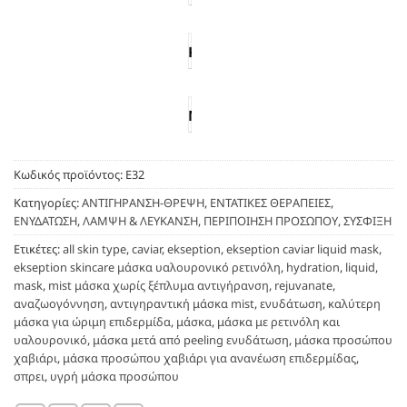
(κοβάλτιο, χαλκός, πυρίτιο), λειτουργεί ως ισχυρό
ΜΕΤΑΦΟΡΙΚΑ
αντιοξειδωτικό
με
αντιφλεγμονώδη και
ΓΙΑ
ΚΑΝΕΤΕ
αντιγηραντική
δράση. Κλινικές μελέτες έχουν δείξει
ΑΓΟΡΕΣ
ΤΗΝ
ΑΝΩ
ότι το εκχύλισμα χαβιαριού μπορεί να επιταχύνει τη
ΑΓΟΡΑΣ
ΤΩΝ
φυσική παραγωγή κολλαγόνου έως και
67%
,
ΜΕ
ΣΑΣ
53€
μειώνοντας σημαντικά τη διασταυρούμενη σύνδεση
ΚΑΘΕ
ΤΗΛΕΦΩΝΙΚΑ
πρωτεϊνών .
ΝΕΑ
ΣΤΟ
Κωδικός προϊόντος:
Ε32
ΑΓΟΡΑ
24310
Σε συνεργία, η
ρετινόλη
επιταχύνει την κυτταρική
ΔΩΡΕΑΝ
Κατηγορίες:
ΑΝΤΙΓΗΡΑΝΣΗ-ΘΡΕΨΗ
,
ΕΝΤΑΤΙΚΕΣ ΘΕΡΑΠΕΙΕΣ
,
29414
ανανέωση και ομαλύνει τη σύσταση της επιδερμίδας,
ΕΝΥΔΑΤΩΣΗ
,
ΛΑΜΨΗ & ΛΕΥΚΑΝΣΗ
,
ΠΕΡΙΠΟΙΗΣΗ ΠΡΟΣΩΠΟΥ
,
ΣΥΣΦΙΞΗ
ΔΕΙΓΜΑΤΑ
ενώ το
υαλουρονικό νάτριο χαμηλού μοριακού
ΠΡΟΪΟΝΤΩΝ
Ετικέτες:
all skin type
,
caviar
,
ekseption
,
ekseption caviar liquid mask
,
βάρους
διεισδύει βαθιά για εντατική ενυδάτωση που
ekseption skincare μάσκα υαλουρονικό ρετινόλη
,
hydration
,
liquid
,
διαρκεί πολλές ώρες μετά την εφαρμογή. Η γλυκερίνη
mask
,
mist μάσκα χωρίς ξέπλυμα αντιγήρανση
,
rejuvanate
,
ολοκληρώνει τη φόρμουλα, ενισχύοντας τη φυσική
αναζωογόννηση
,
αντιγηραντική μάσκα mist
,
ενυδάτωση
,
καλύτερη
λειτουργία υγρασίας της επιδερμίδας (NMF).
μάσκα για ώριμη επιδερμίδα
,
μάσκα
,
μάσκα με ρετινόλη και
υαλουρονικό
,
μάσκα μετά από peeling ενυδάτωση
,
μάσκα προσώπου
χαβιάρι
,
μάσκα προσώπου χαβιάρι για ανανέωση επιδερμίδας
,
Χάρη στην
καινοτόμο film-forming τεχνολογία
, η
σπρει
,
υγρή μάσκα προσώπου
μάσκα
δεν απαιτεί ξέπλυμα
—
αμέσως μετά