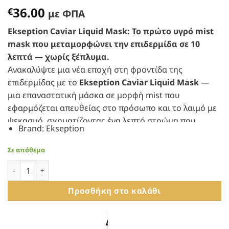
36.00
€
με ΦΠΑ
Ekseption Caviar Liquid Mask: Το πρώτο υγρό mist
mask που μεταμορφώνει την επιδερμίδα σε 10
λεπτά — χωρίς ξέπλυμα.
Ανακαλύψτε μια νέα εποχή στη φροντίδα της
επιδερμίδας με το
Ekseption Caviar Liquid Mask
—
μια επαναστατική μάσκα σε μορφή mist που
εφαρμόζεται απευθείας στο πρόσωπο και το λαιμό με
ψεκασμό, σχηματίζοντας ένα λεπτό στρώμα που
Brand
:
Ekseption
ενισχύει την απορρόφηση των δραστικών συστατικών
στα βαθύτερα στρώματα της επιδερμίδας.
Σε απόθεμα
Ekseption Caviar Liquid Mask - Καινοτόμος Mist Μάσκα Πρ
Στο επίκεντρο της φόρμουλας βρίσκεται το
εκχύλισμα χαβιαριού Sevruga
, ένα από τα
Προσθήκη στο καλάθι
πολυτιμότερα συστατικά στην αισθητική
δερματολογία. Πλούσιο σε
Ωμέγα-3 λιπαρά οξέα,
βιταμίνες A, B, D και E, αμινοξέα
και
ιχνοστοιχεία
ΔΩΡΕΑΝ