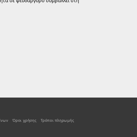
ότητα σε ψευδάργυρο συμβάλλει στη
α αποτελέσματα και
Meso Shield SPF50
λιακή προστασία.
ένων
Όροι χρήσης
Τρόποι πληρωμής