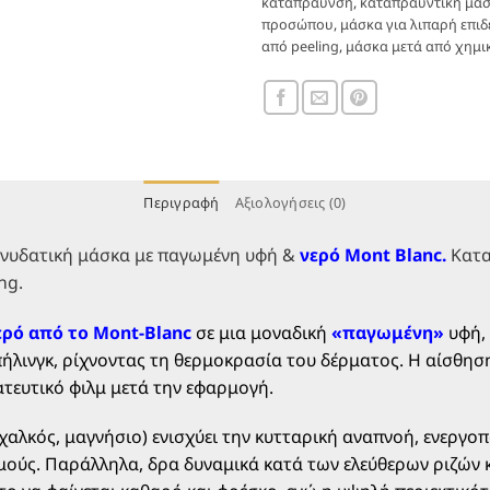
καταπράυνση
,
καταπραϋντική μά
ερυθρότητας
ανανέω
προσώπου
,
μάσκα για λιπαρή επιδ
μετά το
της
από peeling
,
μάσκα μετά από χημικ
peeling
επιδερμ
Οδηγίες Χρήσης
Μετά από peeling εφαρμόσ
Περιγραφή
Αξιολογήσεις (0)
και ντεκολτέ, αποφεύγοντας
Αφήστε για 10 λεπτά. Ξεπλύ
a-ενυδατική μάσκα με παγωμένη υφή &
νερό Mont Blanc.
Κατα
Για ακόμα πιο
έντονη αίσθ
ng.
ψυγείο πριν τη χρήση
.
ρό από το Mont-Blanc
σε μια μοναδική
«παγωμένη»
υφή, 
Περιεχόμενο: 100 ml | Κατα
ήλινγκ, ρίχνοντας τη θερμοκρασία του δέρματος. Η αίσθηση
τευτικό φιλμ μετά την εφαρμογή.
Combo πρόταση
αλκός, μαγνήσιο) ενισχύει την κυτταρική αναπνοή, ενεργοπο
Ιδανική συνδυαστικά με το
μούς. Παράλληλα, δρα δυναμικά κατά των ελεύθερων ριζών κ
εναλλαγή θεραπειών ανά εβδ