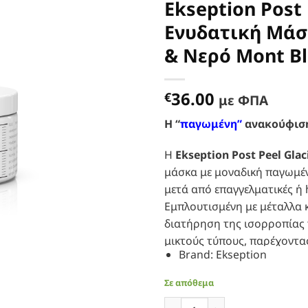
Ekseption Post 
Προσθήκη
Ενυδατική Μάσ
στα
Αγαπημένα
& Νερό Mont B
36.00
€
με ΦΠΑ
Η “
παγωμένη”
ανακούφιση 
Η
Ekseption Post Peel Glac
μάσκα με μοναδική παγωμέν
μετά από επαγγελματικές ή 
Εμπλουτισμένη με μέταλλα 
διατήρηση της ισορροπίας τ
μικτούς τύπους, παρέχοντα
Brand
:
Ekseption
Το
νερό Mont Blanc,
πλούσι
Σε απόθεμα
καταπραϋντικές
και
σμηγμ
Ekseption Post Peel Glaciar
σύμπλοκο μετάλλων — ψευδ