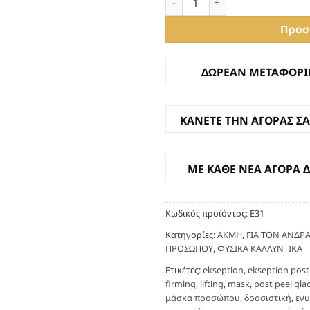
συνεργάζεται για τη βελτισ
Προσ
την ενεργοποίηση ενεργεια
Η μοναδική παγωμένη υφή 
ΔΩΡΕΑΝ ΜΕΤΑΦΟΡΙΚ
δροσιάς κατά την εφαρμογή
επιδερμίδας και αφήνει ένα
ΚΑΝΕΤΕ ΤΗΝ ΑΓΟΡΑΣ ΣΑ
Δεν περιέχει σκόνες όπως
ξηρότητα της επιδερμίδας
στεγνώνει πιο αργά σε σχέσ
ΜΕ ΚΑΘΕ ΝΕΑ ΑΓΟΡΑ 
την εφαρμογή και το ξέπλυμ
προέλευσης.
Κωδικός προϊόντος:
Ε31
Αποτελέσματα:
Κατηγορίες:
ΑΚΜΗ
,
ΓΙΑ ΤΟΝ ΑΝΔΡ
ΠΡΟΣΩΠΟΥ
,
ΦΥΣΙΚΑ ΚΑΛΛΥΝΤΙΚΑ
Εντατική
Έλεγχος 
Ετικέτες:
ekseption
,
ekseption post 
καταπράυνση
επιτάχυ
firming
,
lifting
,
mask
,
post peel glac
και μείωση
της
μάσκα προσώπου
,
δροσιστική
,
ενυ