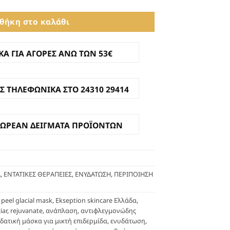
τοποίηση της κυτταρικής αναπνοής και
θήκη στο καλάθι
κών και μεταβολικών διαμεσολαβητών.
της μάσκας προσφέρει έντονη αίσθηση
Α ΓΙΑ ΑΓΟΡΕΣ ΑΝΩ ΤΩΝ 53€
, μειώνει τη θερμοκρασία της
 ελαφρύ προστατευτικό φιλμ.
Σ ΤΗΛΕΦΩΝΙΚΑ ΣΤΟ 24310 29414
 καολίνη, αποφεύγοντας την
,
ενώ η κρεμώδης σύστασή της
η με κλασικές μάσκες — διευκολύνοντας
ΔΩΡΕΑΝ ΔΕΙΓΜΑΤΑ ΠΡΟΪΟΝΤΩΝ
α. Περιέχει
94,22% συστατικά φυσικής
Α
,
ΕΝΤΑΤΙΚΕΣ ΘΕΡΑΠΕΙΕΣ
,
ΕΝΥΔΑΤΩΣΗ
,
ΠΕΡΙΠΟΙΗΣΗ
και
Βελτίωση
Κατάλληλη για
peel glacial mask
,
Ekseption skincare Ελλάδα
,
νση
σφριγηλότητας
φυσιολογικές,
iar
,
rejuvanate
,
ανάπλαση
,
αντιφλεγμονώδης
και μείωση
λιπαρές, μικτές
δατική μάσκα για μικτή επιδερμίδα
,
ενυδάτωση
,