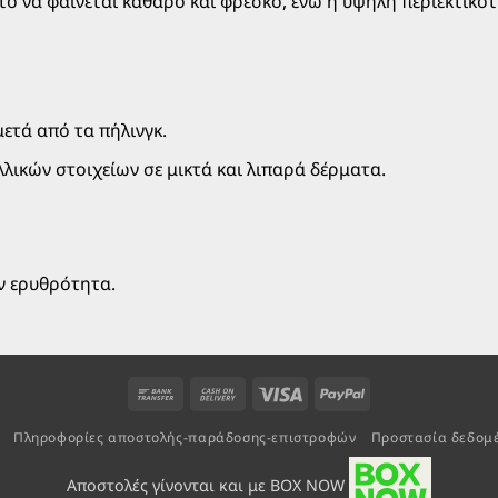
 το να φαίνεται καθαρό και φρέσκο, ενώ η υψηλή περιεκτικ
Caviar) για ακόμα καλύτερ
την επόμενη μέρα για αντη
ετά από τα πήλινγκ.
λικών στοιχείων σε μικτά και λιπαρά δέρματα.
ν ερυθρότητα.
Bank
Cash
Visa
PayPal
Transfer
On
Πληροφορίες αποστολής-παράδοσης-επιστροφών
Προστασία δεδομ
Delivery
Αποστολές γίνονται και με BOX NOW