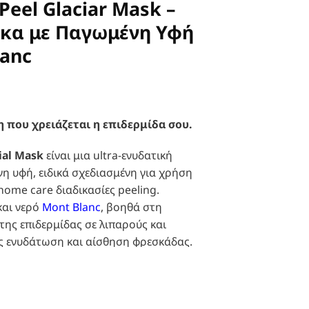
Peel Glaciar Mask –
κα με Παγωμένη Υφή
lanc
που χρειάζεται η επιδερμίδα σου.
ial Mask
είναι μια ultra-ενυδατική
η υφή, ειδικά σχεδιασμένη για χρήση
home care διαδικασίες peeling.
και νερό
Mont Blanc
, βοηθά στη
ης επιδερμίδας σε λιπαρούς και
ς ενυδάτωση και αίσθηση φρεσκάδας.
ο σε μέταλλα, έχει
αντιφλεγμονώδεις,
ατορρυθμιστικές
ιδιότητες. Το
 Mask - Ενυδατική Μάσκα με Παγωμένη Υφή & Νερό Mont Blanc
άργυρος, χαλκός και μαγνήσιο —