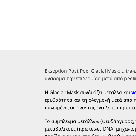
Ekseption Post Peel Glacial Mask: ultr
αναδομεί την επιδερμίδα μετά από peeli
Η Glaciar Mask συνδυάζει μέταλλα και
νε
ερυθρότητα και τη φλεγμονή μετά από π
παγωμένη, αφήνοντας ένα λεπτό προστα
Το σύμπλεγμα μετάλλων (ψευδάργυρος, χ
μεταβολικούς (πρωτεΐνες DNA) μηχανισ